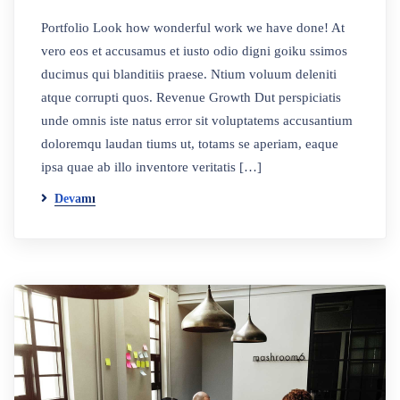
Portfolio Look how wonderful work we have done! At
vero eos et accusamus et iusto odio digni goiku ssimos
ducimus qui blanditiis praese. Ntium voluum deleniti
atque corrupti quos. Revenue Growth Dut perspiciatis
unde omnis iste natus error sit voluptatems accusantium
doloremqu laudan tiums ut, totams se aperiam, eaque
ipsa quae ab illo inventore veritatis […]
Devamı