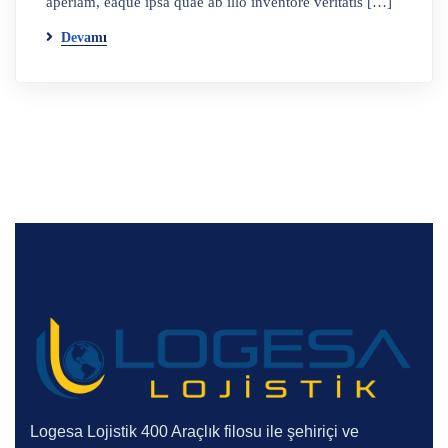
aperiam, eaque ipsa quae ab illo inventore veritatis […]
Devamı
Logesa Lojistik 400 Araçlık filosu ile şehiriçi ve