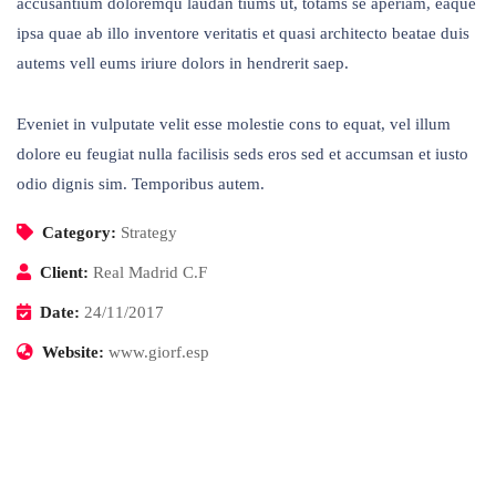
accusantium doloremqu laudan tiums ut, totams se aperiam, eaque
ipsa quae ab illo inventore veritatis et quasi architecto beatae duis
autems vell eums iriure dolors in hendrerit saep.
Eveniet in vulputate velit esse molestie cons to equat, vel illum
dolore eu feugiat nulla facilisis seds eros sed et accumsan et iusto
odio dignis sim. Temporibus autem.
Category:
Strategy
Client:
Real Madrid C.F
Date:
24/11/2017
Website:
www.giorf.esp