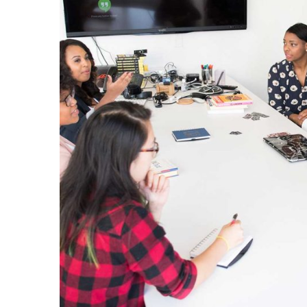
Bağl
Anasayf
Logesa Lojistik 400 Araçlık filosu ile
Hakkım
şehiriçi ve şehirlerarası hizmet
Misyon 
vermektedir
Şubeler