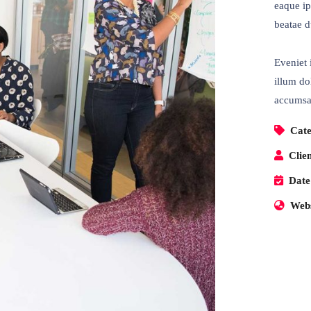
eaque ip
beatae d
Eveniet 
illum dol
accumsan
Cate
Clien
Date
antılar
İletişim
Webs
Barbaros Mah. 5301/2 Sokak
a
Kapı No:3 Bornova İZMİR
ızda
0505 087 35 10
& Vizyon
0530 042 33 73
imiz
0545 495 01 52