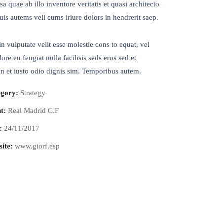
sa quae ab illo inventore veritatis et quasi architecto
uis autems vell eums iriure dolors in hendrerit saep.
in vulputate velit esse molestie cons to equat, vel
ore eu feugiat nulla facilisis seds eros sed et
 et iusto odio dignis sim. Temporibus autem.
gory:
Strategy
t:
Real Madrid C.F
:
24/11/2017
Sosyal Medya
ite:
www.giorf.esp
 No:4