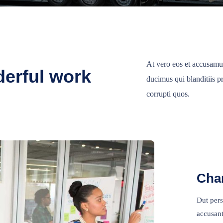
At vero eos et accusamus
erful work
ducimus qui blanditiis p
corrupti quos.
Cha
Dut pers
accusant