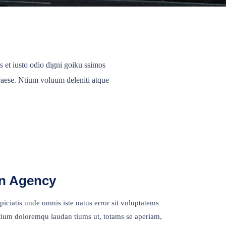
 et iusto odio digni goiku ssimos
raese. Ntium voluum deleniti atque
n Agency
piciatis unde omnis iste natus error sit voluptatems
ium doloremqu laudan tiums ut, totams se aperiam,