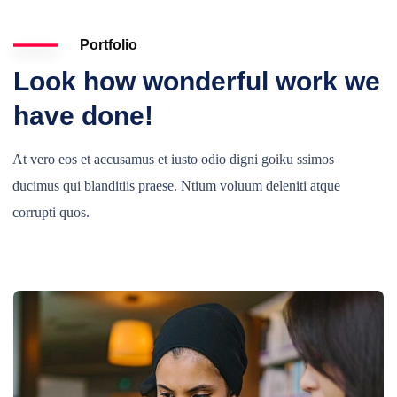
Portfolio
Look how wonderful work we
have done!
At vero eos et accusamus et iusto odio digni goiku ssimos
ducimus qui blanditiis praese. Ntium voluum deleniti atque
corrupti quos.