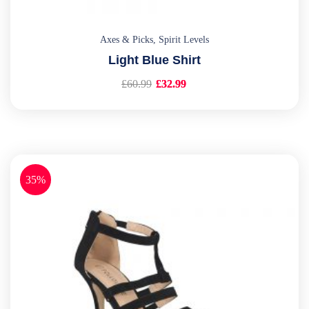
Axes & Picks
,
Spirit Levels
Light Blue Shirt
£
60.99
£
32.99
35%