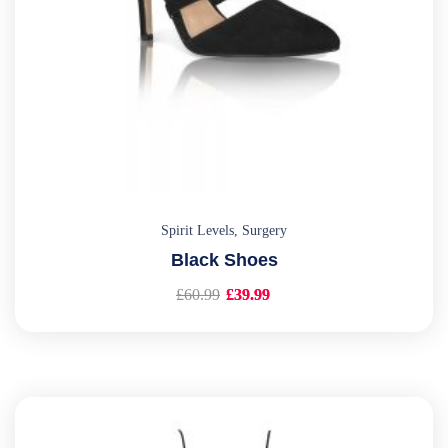
Spirit Levels
,
Surgery
Black Shoes
£
60.99
£
39.99