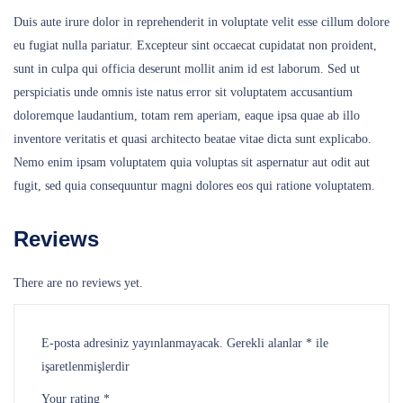
Duis aute irure dolor in reprehenderit in voluptate velit esse cillum dolore
eu fugiat nulla pariatur. Excepteur sint occaecat cupidatat non proident,
sunt in culpa qui officia deserunt mollit anim id est laborum. Sed ut
perspiciatis unde omnis iste natus error sit voluptatem accusantium
doloremque laudantium, totam rem aperiam, eaque ipsa quae ab illo
inventore veritatis et quasi architecto beatae vitae dicta sunt explicabo.
Nemo enim ipsam voluptatem quia voluptas sit aspernatur aut odit aut
fugit, sed quia consequuntur magni dolores eos qui ratione voluptatem.
Reviews
There are no reviews yet.
E-posta adresiniz yayınlanmayacak.
Gerekli alanlar
*
ile
işaretlenmişlerdir
Your rating
*