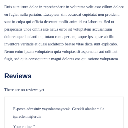
Duis aute irure dolor in reprehenderit in voluptate velit esse cillum dolore
eu fugiat nulla pariatur. Excepteur sint occaecat cupidatat non proident,
sunt in culpa qui officia deserunt mollit anim id est laborum. Sed ut
perspiciatis unde omnis iste natus error sit voluptatem accusantium
doloremque laudantium, totam rem aperiam, eaque ipsa quae ab illo
inventore veritatis et quasi architecto beatae vitae dicta sunt explicabo.
Nemo enim ipsam voluptatem quia voluptas sit aspernatur aut odit aut
fugit, sed quia consequuntur magni dolores eos qui ratione voluptatem.
Reviews
There are no reviews yet.
E-posta adresiniz yayınlanmayacak.
Gerekli alanlar
*
ile
işaretlenmişlerdir
Your rating
*